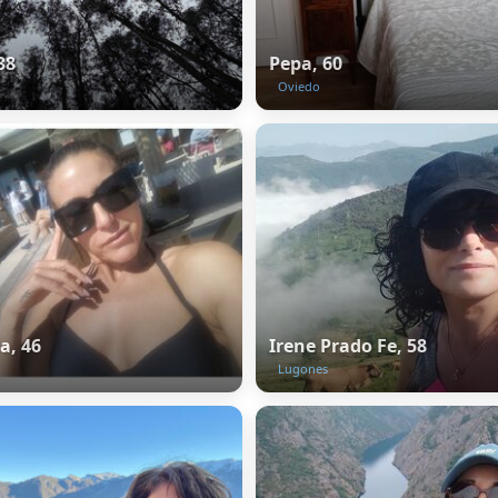
38
Pepa, 60
Oviedo
a, 46
Irene Prado Fe, 58
Lugones