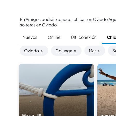
En Amigos podrás conocer chicas en Oviedo Aquí 
solteras en Oviedo
Nuevos
Online
Últ. conexión
Chi
Oviedo 🔹
Colunga 🔹
Mar 🔹
S
Maria, 40
mercede