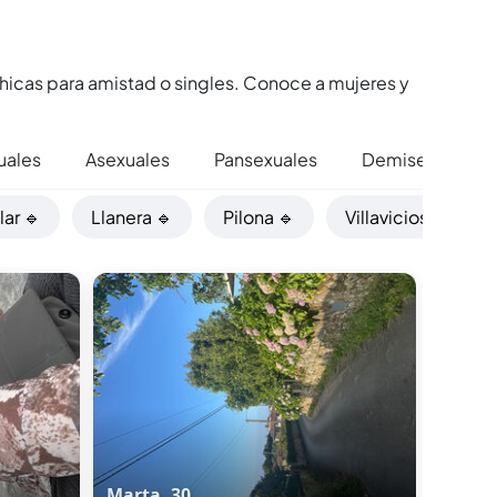
hicas para amistad o singles. Conoce a mujeres y
uales
Asexuales
Pansexuales
Demisexuales
llar 🔹
Llanera 🔹
Pilona 🔹
Villaviciosa 🔹
Marta, 30