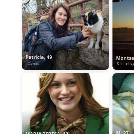
Patricia, 49
Montse
Oviedo
Online ho
M, 27