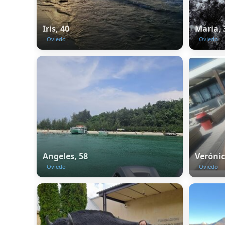
Iris, 40
Maria, 
Oviedo
Oviedo
Angeles, 58
Verónic
Oviedo
Oviedo