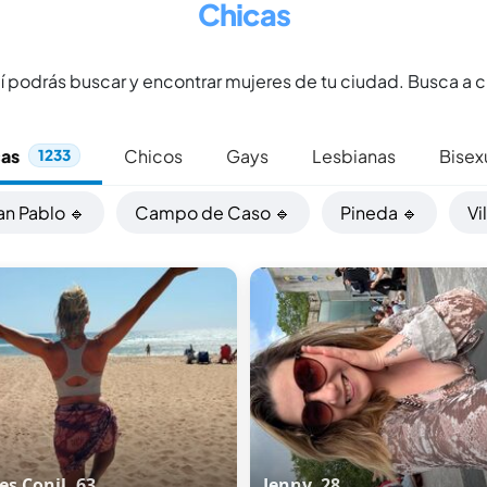
Chicas
podrás buscar y encontrar mujeres de tu ciudad. Busca a c
cas
Chicos
Gays
Lesbianas
Bisex
1233
an Pablo 🔹
Campo de Caso 🔹
Pineda 🔹
Vi
s Conil, 63
Jenny, 28