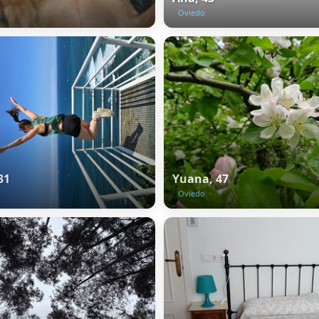
Oviedo
31
Yuana, 47
Oviedo