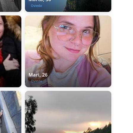
Oviedo
Mari, 26
Oviedo