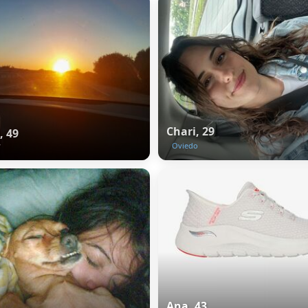
Chari, 29
, 49
y
Oviedo
Ana, 43