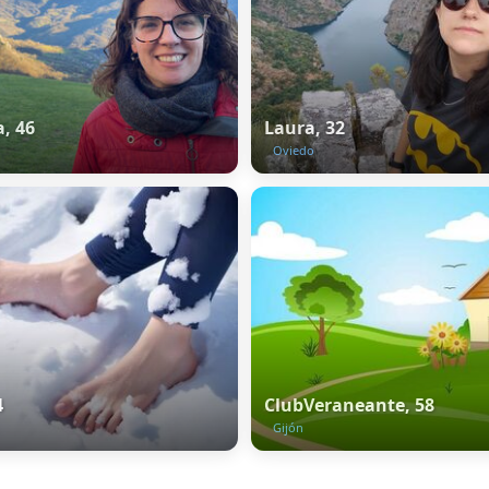
, 46
Laura, 32
Oviedo
4
ClubVeraneante, 58
Gijón