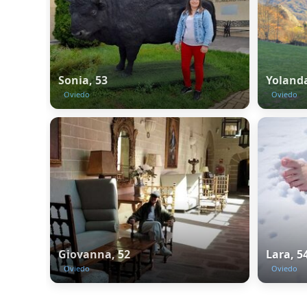
Sonia, 53
Yolanda
Oviedo
Oviedo
Giovanna, 52
Lara, 5
Oviedo
Oviedo