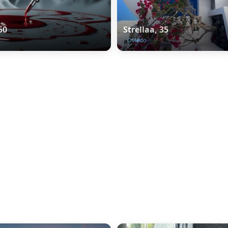
50
Strellaa, 35
Oviedo