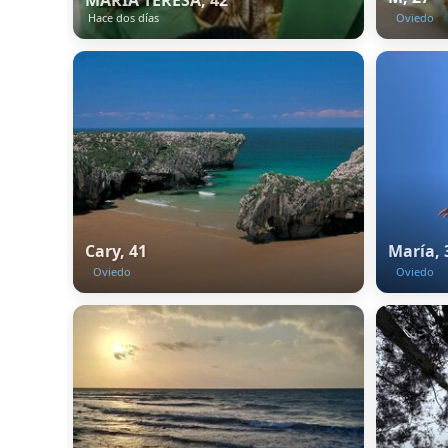
MARIA TERESA, 42
Hace dos días
Oviedo
Cary, 41
María, 
Oviedo
Oviedo