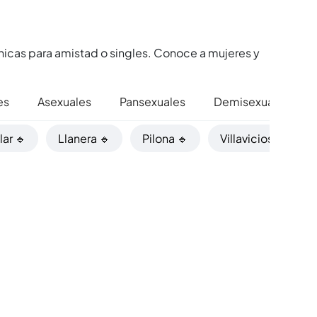
hicas para amistad o singles. Conoce a mujeres y
es
Asexuales
Pansexuales
Demisexuales
llar 🔹
Llanera 🔹
Pilona 🔹
Villaviciosa 🔹