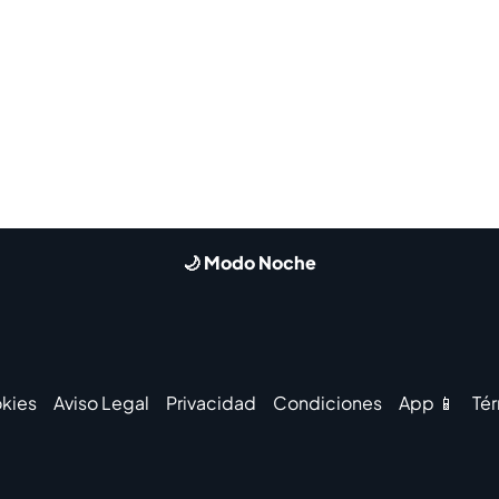
🌙 Modo Noche
kies
Aviso Legal
Privacidad
Condiciones
App 📱
Té