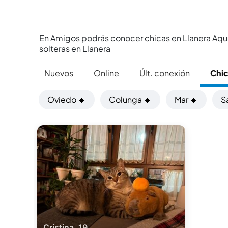
En Amigos podrás conocer chicas en Llanera Aquí
solteras en Llanera
Nuevos
Online
Últ. conexión
Chi
Oviedo 🔹
Colunga 🔹
Mar 🔹
S
Cristina, 19