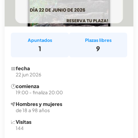
Apuntados
Plazas libres
1
9
📅
fecha
22 jun 2026
🕐
comienza
19:00 - finaliza 20:00
🪇
Hombres y mujeres
de 18 a 98 años
📈
Visitas
144