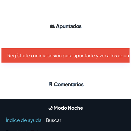
👥
Apuntados
Regístrate o inicia sesión para apuntarte y ver a los apu
📄
Comentarios
🌙 Modo Noche
Índice de ayuda
Buscar