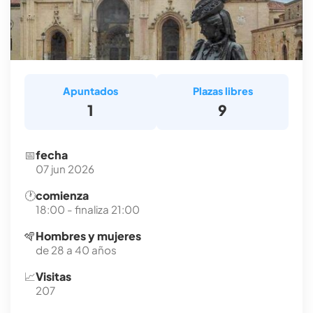
Apuntados
Plazas libres
1
9
📅
fecha
07 jun 2026
🕐
comienza
18:00 - finaliza 21:00
🪇
Hombres y mujeres
de 28 a 40 años
📈
Visitas
207