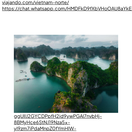
viajando.com/vietnam-norte/
https://chat.whatsapp.com/HMDFkD9fXbVHoOAU8aYk
ggUIlJ2GYCDPpfH2id9ywPGAI7nvbHj-
8BMyHce6StNJ19Nza5x-
yI9zm7iPdaMnpZ0fYmHlW-