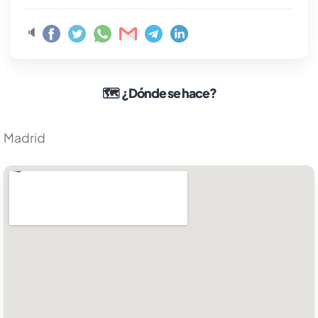
🔈
🗺
¿Dónde se hace?
Madrid