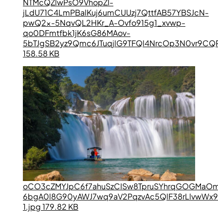
NTMcQZlwPsO9VhopZI-
jLdU71C4LmPBalKuj6umCUUzj7QttfAB57YBSJcN-
pwQ2x-5NqvQL2HKr_A-Ovfo915g1_xvwp-
qo0DFmtfbk1jK6sG86MAov-
5bTJgSB2yz9Qmc6JTuqjlG9TFQl4NrcOp3N0vr9CQR
158.58 KB
oCO3cZMYJpC6f7ahuSzCISw8TpruSYhrqGOGMaOm
6bgA0l8G90yAWJ7wq9aV2PqzvAc5QlF38rLlvwWx
1.jpg 179.82 KB