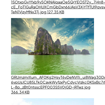
1SOtxpGvYfxb9v5OKNAIqaaOe5QrYEOST2y_7l4n8
cE_FoT1GuRaOHUXCmGbDxn66JAsV3XjYTfTUI9qvsv
TeN1VjzyMNx3Tj.jpg 127.35 KB
GRUmzmrXum_AF0Kg2HsyT6vDeNVl1i_ui8Wag30D
6vpUsJCU85LTk0CavkWyfzxPyCdycVrzkc0KSxBc7
L-8p_zBt0ntsscEPF003S5V0jGD-jRTwz.jpg
366.34 KB