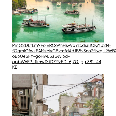
PmQ2DLfLm9FoiERCoAhHsvVpYzcdia8CKjYU2N-
fOqmIGfwkEAMsMVGBvmfdAdJB5v3no7fJwgU9WB
oE60e5FY-goHwL3aGJvi6d-
qpbWAFP_fImwfXtDZY9EDL6j7G.jpg 382.44
KB