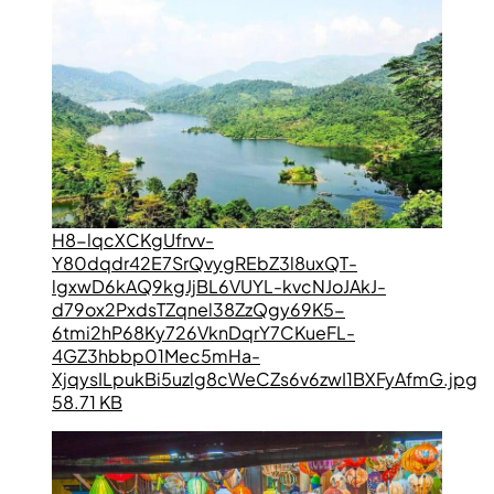
H8-lqcXCKgUfrvv-
Y80dqdr42E7SrQvygREbZ3l8uxQT-
lgxwD6kAQ9kgJjBL6VUYL-kvcNJoJAkJ-
d79ox2PxdsTZqnel38ZzQgy69K5-
6tmi2hP68Ky726VknDqrY7CKueFL-
4GZ3hbbp01Mec5mHa-
XjqysILpukBi5uzlg8cWeCZs6v6zwI1BXFyAfmG.jpg
58.71 KB