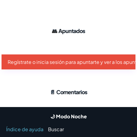
👥
Apuntados
Regístrate o inicia sesión para apuntarte y ver a los apu
📄
Comentarios
🌙 Modo Noche
Índice de ayuda
Buscar