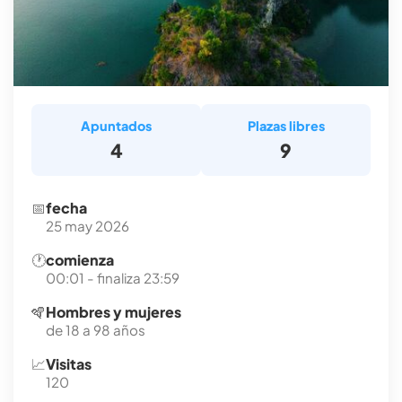
Apuntados
Plazas libres
4
9
📅
fecha
25 may 2026
🕐
comienza
00:01 - finaliza 23:59
🪇
Hombres y mujeres
de 18 a 98 años
📈
Visitas
120