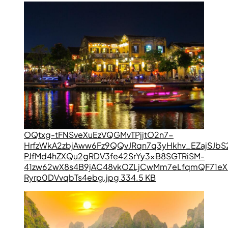
OQtxg-tFNSveXuEzVQGMvTPjjtO2n7-
HrfzWkA2zbjAww6Fz9QQvJRqn7q3yHkhv_EZajSJbS
PJfMd4hZXQu2gRDV3fe42SrYy3xB8SGTRiSM-
41zw62wX8s4B9jAC48vkOZLjCwMm7eLfqmQF71eX
Ryrp0DVvqbTs4ebg.jpg 334.5 KB