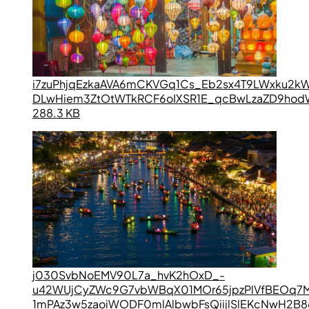
i7zuPhjqEzkaAVA6mCKVGq1Cs_Eb2sx4T9LWxku2
DLwHiem3ZtOtWTkRCF6oIXSR1E_qcBwLzaZD9hodW
288.3 KB
j030SvbNoEMV90L7a_hvK2hOxD_-
u42WUjCyZWc9G7vbWBqX01MOr65jpzPlVfBEOq7M
1mPAz3w5zaoiWODF0mlAlbwbFsQiijlSlEKcNwH2B8