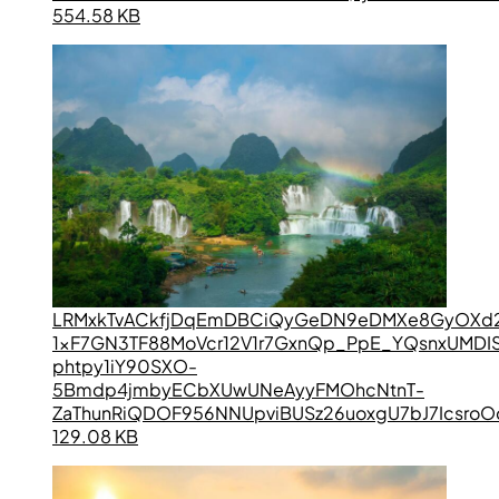
554.58 KB
LRMxkTvACkfjDqEmDBCiQyGeDN9eDMXe8GyOXd
1xF7GN3TF88MoVcr12V1r7GxnQp_PpE_YQsnxUMDI
phtpy1iY90SXO-
5Bmdp4jmbyECbXUwUNeAyyFMOhcNtnT-
ZaThunRiQDOF956NNUpviBUSz26uoxgU7bJ7IcsroO
129.08 KB