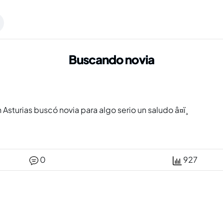
Buscando novia
turias buscó novia para algo serio un saludo â¤ï¸
0
927