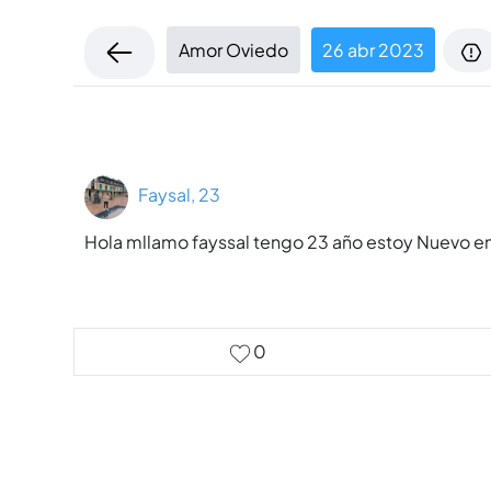
Amor Oviedo
26 abr 2023
Faysal, 23
Hola mllamo fayssal tengo 23 año estoy Nuevo en As
0