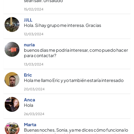
sean salir. Un saludo
15/02/2024
JJLL
Hola. Si hay grupo me interesa. Gracias
12/03/2024
nuria
buenos dias me podria interesar, como puedo hacer
para contactar?
13/03/2024
Eric
Hola me llamo Eric y yo también estarí­a interesado
20/03/2024
Anca
Hola
26/03/2024
Marta
Buenas noches, Sonia, ya me dices cómo funciona lo