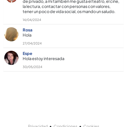
de privado, a mí­ también me gusta el teatro, el cine,
la lectura, contactar con personas con valores,
tener un poco de vida social, os mando un saludo.
14/04/2024
Rosa
Hola
27/04/2024
Espe
Hola estoy interesada
30/05/2024
•
•
Privacidad
Condiciones
Cookies