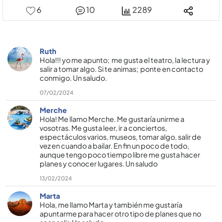
6
10
2289
Ruth
Hola!!! yo me apunto; me gusta el teatro, la lectura y
salir a tomar algo. Si te animas; ponte en contacto
conmigo. Un saludo.
07/02/2024
Merche
Hola! Me llamo Merche. Me gustarí­a unirme a
vosotras. Me gusta leer, ir a conciertos,
espectáculos varios, museos, tomar algo, salir de
vez en cuando a bailar. En fin un poco de todo,
aunque tengo poco tiempo libre me gusta hacer
planes y conocer lugares. Un saludo
13/02/2024
Marta
Hola, me llamo Marta y también me gustarí­a
apuntarme para hacer otro tipo de planes que no