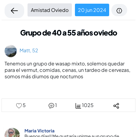
Amistad Oviedo
20 jun 2024
Grupo de 40 a 55 años oviedo
Matt, 52
Tenemos un grupo de wasap mixto, solemos quedar
para el vermut, comidas, cenas, un tardeo de cervezas,
somos más diurnos que nocturnos
5
1
1025
Maria Victoria
Buenos días!! Me gustaría unirme a un grupo de