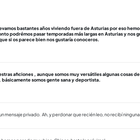
levamos bastantes años viviendo fuera de Asturias por eso hemos
onto podrémos pasar temporadas más largas en Asturias y nos g
que si os parece bien nos gustaría conoceros.
tras aficiones , aunque somos muy versátiles algunas cosas de 
ar, básicamente somos gente sana y deportista.
n mensaje privado. Ah, y perdonar que recién leo, no recibí ninguna 