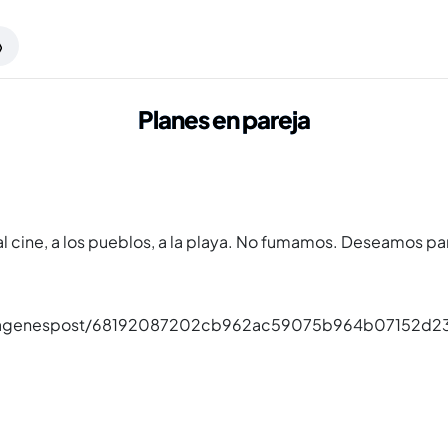
Planes en pareja
al cine, a los pueblos, a la playa. No fumamos. Deseamos par
agenespost/68192087202cb962ac59075b964b07152d234b