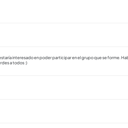
estaría interesado en poder participar en el grupo que se forme. H
rdes a todos :)