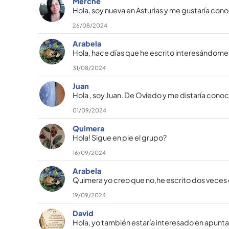
Merche
Hola, soy nueva en Asturias y me gustaría cono
26/08/2024
Arabela
Hola, hace días que he escrito interesándome
31/08/2024
Juan
Hola , soy Juan. De Oviedo y me distaría cono
01/09/2024
Quimera
Hola! Sigue en pie el grupo?
16/09/2024
Arabela
Quimera yo creo que no,he escrito dos veces 
19/09/2024
David
Hola, yo también estaría interesado en apunt