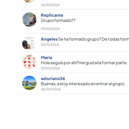
26/10/2024
Replicante
Grupo formado??
29/10/2024
Angeles
Se ha formado grupo? De todas form
02/11/2024
Maria
Hola seguís por ahí?me gustaría formar parte.
01/02/2026
asturiano36
Buenas, estoy interesado en entrar al grupo
06/04/2026