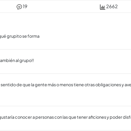
19
2662
 qué grupito se forma
ambién al grupo!!
el sentido de que la gente más o menos tiene otras obligaciones y av
staría conocer a personas con las que tener aficiones y poder disfr