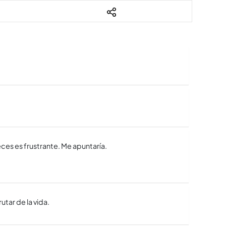
eces es frustrante. Me apuntaría.
utar de la vida.