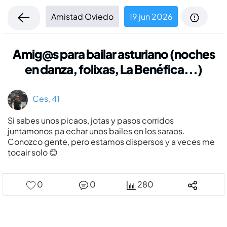
Amistad Oviedo
19 jun 2026
Amig@s para bailar asturiano (noches
en danza, folixas, La Benéfica...)
Ces, 41
Si sabes unos picaos, jotas y pasos corridos
juntamonos pa echar unos bailes en los saraos.
Conozco gente, pero estamos dispersos y a veces me
tocair solo 😊
0
0
280