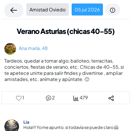
Amistad Oviedo
05 jul 2026
Verano Asturias (chicas 40-55)
Ana maría, 48
Tardeos, quedar a tomar algo, bailoteo, terracitas,
conciertos, fiestas de verano, etc. Chicas de 40-55, si
te apetece unirte para salir findes y divertirse , ampliar
amistades, etc. anímate y apúntate. 🙂
1
2
479
Lia
Hola!!! Yo me apunto, si todavía se puede claro 🤗