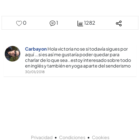
0
1
1282
Carbayon
Hola victoria no se si todaví­a sigues por
aquí­ ...si es así­ me gustarí­a poder quedar para
charlar de lo que sea ..estoy interesado sobre todo
en inglés y también en yoga aparte del senderismo
30/01/2018
•
•
Privacidad
Condiciones
Cookies