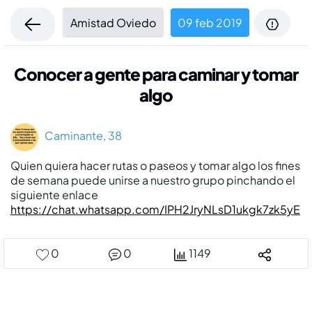
Amistad Oviedo
09 feb 2019
Conocer a gente para caminar y tomar
algo
Caminante, 38
Quien quiera hacer rutas o paseos y tomar algo los fines
de semana puede unirse a nuestro grupo pinchando el
siguiente enlace
https://chat.whatsapp.com/IPH2JryNLsD1ukgk7zk5yE
0
0
1149