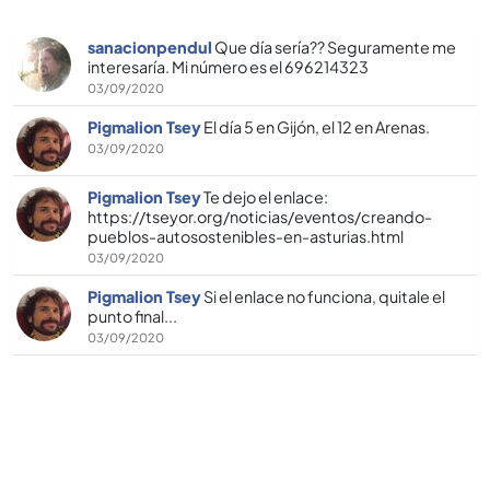
sanacionpendul
Que dí­a serí­a?? Seguramente me
interesarí­a. Mi número es el 696214323
03/09/2020
Pigmalion Tsey
El dí­a 5 en Gijón, el 12 en Arenas.
03/09/2020
Pigmalion Tsey
Te dejo el enlace:
https://tseyor.org/noticias/eventos/creando-
pueblos-autosostenibles-en-asturias.html
03/09/2020
Pigmalion Tsey
Si el enlace no funciona, quitale el
punto final...
03/09/2020