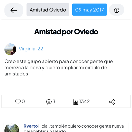
Amistad Oviedo
09 may 2017
Amistad por Oviedo
Virginia, 22
Creo este grupo abierto para conocer gente que
merezca la pena y quiero ampliar mi circulo de
amistades
0
3
1342
Rverto
Hola!, también quiero conocer gente nueva
para hablar, un saludo