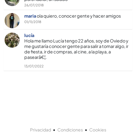
26/07/2018
maria
ola quiero, conocer gente y hacer amigos
01/11/2018
lucí­a
Hola me llamo Lucí­a tengo 22 años, soy de Oviedo y
me gustarí­a conocer gente para salir a tomar algo, ir
de fiesta, ir de compras, al cine, a la playa, a
pasearâ€¦.
13/07/2022
•
•
Privacidad
Condiciones
Cookies