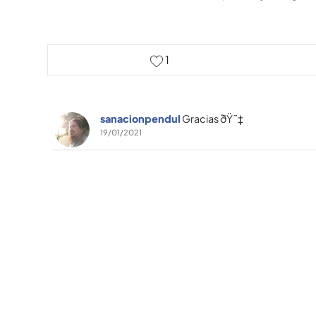
1
sanacionpendul
Gracias ðŸ˜‡
19/01/2021