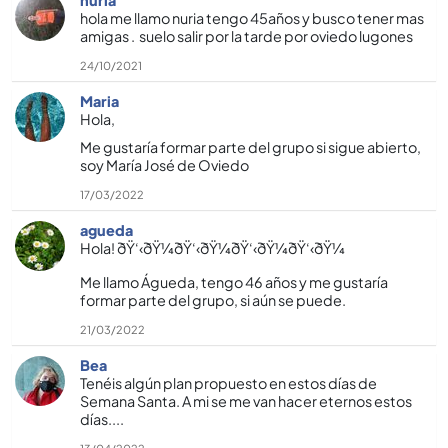
hola me llamo nuria tengo 45años y busco tener mas
amigas . suelo salir por la tarde por oviedo lugones
24/10/2021
Maria
Hola,
Me gustarí­a formar parte del grupo si sigue abierto,
soy Marí­a José de Oviedo
17/03/2022
agueda
Hola! ðŸ‘‹ðŸ¼ðŸ‘‹ðŸ¼ðŸ‘‹ðŸ¼ðŸ‘‹ðŸ¼
Me llamo Águeda, tengo 46 años y me gustarí­a
formar parte del grupo, si aún se puede.
21/03/2022
Bea
Tenéis algún plan propuesto en estos dí­as de
Semana Santa. A mi se me van hacer eternos estos
dí­as....