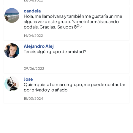
13/04/2022
candela
Hola, me llamo Ivana y también me gustarí­a unirme
alguna vez a este grupo. Ya me informáis cuando
podais. Gracias. Saludos ðŸ‘‹
14/04/2022
Alejandro Alej
Tenéis algún grupo de amistad?
09/06/2022
Jose
Quien quiera formar un grupo, me puede contactar
por privado y lo añado.
15/03/2024