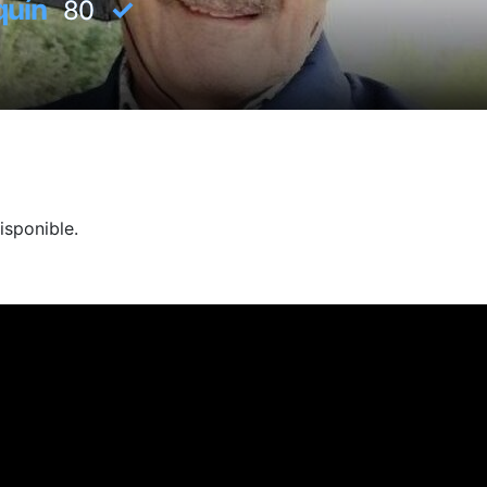
aquín
✓
80
isponible.