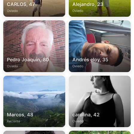
CARLOS, 47
Alejandro, 23
Oviedo
Oviedo
Pedro Joaquin, 80
Andrés eloy, 35
Oviedo
Oviedo
Marcos, 48
carolina, 42
Reciente
Oviedo