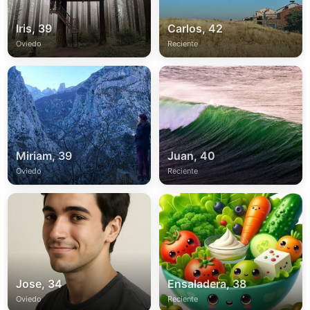
Iris, 39
Carlos, 42
Oviedo
Reciente
Miriam, 39
Juan, 40
Oviedo
Reciente
Jose, 34
Ensaladera, 38
Oviedo
Reciente