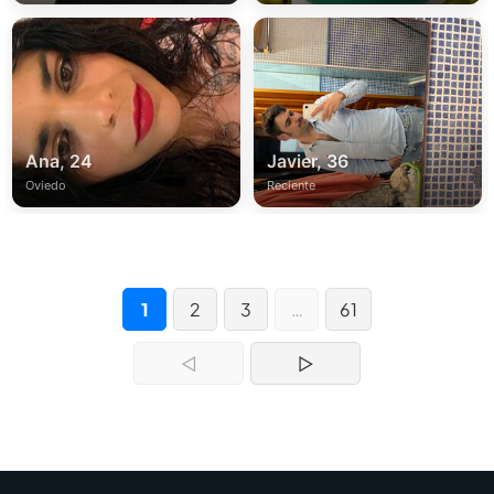
Ana, 24
Javier, 36
Oviedo
Reciente
1
2
3
…
61
◁
▷