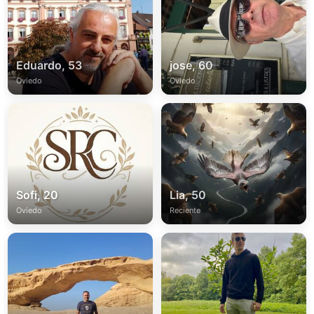
Eduardo, 53
jose, 60
Oviedo
Oviedo
Sofi, 20
Lia, 50
Oviedo
Reciente