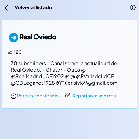
Volver al listado
Real Oviedo
📈 123
70 subscribers - Canal sobre la actualidad del
Real Oviedo. - Chat // - Otros @
@RealMadrid_CF1902 @ @ @RValladolidCF
@CDLeganes1928 ðŸ“§ crisivi89@gmail.com
Reportar contenido
Reportar enlace roto