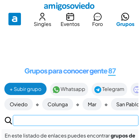
Singles
Eventos
Foro
Grupos
Grupos para conocer gente
87
+ Subir grupo
Whatsapp
Telegram
Oviedo
🔹
Colunga
🔹
Mar
🔹
San Pablo
En este listado de enlaces puedes encontrar
grupos de