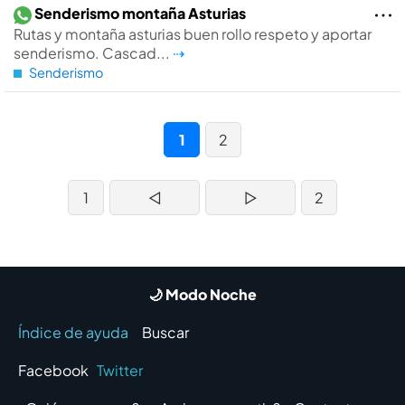
Senderismo montaña Asturias
Rutas y montaña asturias buen rollo respeto y aportar
senderismo. Cascad...
⇢
Senderismo
1
2
1
◁
▷
2
🌙 Modo Noche
Índice de ayuda
Buscar
Facebook
Twitter