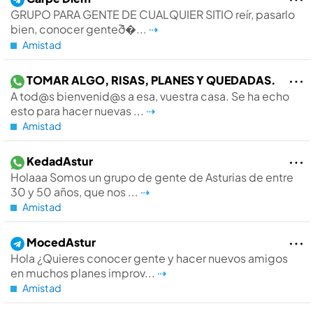
GRUPO PARA GENTE DE CUALQUIER SITIO reí­r, pasarlo
bien, conocer genteð�...
⇢
Amistad
TOMAR ALGO, RISAS, PLANES Y QUEDADAS.
A tod@s bienvenid@s a esa, vuestra casa. Se ha echo
esto para hacer nuevas ...
⇢
Amistad
KedadAstur
Holaaa Somos un grupo de gente de Asturias de entre
30 y 50 años, que nos ...
⇢
Amistad
MocedAstur
Hola ¿Quieres conocer gente y hacer nuevos amigos
en muchos planes improv...
⇢
Amistad