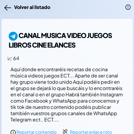
Volver al listado
CANAL MUSICA VIDEO JUEGOS
LIBROS CINE ELANCES
📈 64
Aquí­ donde encontraréis recetas de cocina
música videos juegos ECT... Aparte de ser canal
hay grupo viene todo unido Aquí­ podéis pedir en
el grupo se dejará lo que buscáis y lo encontraréis
en el canal o en el grupo Habrá también Instagram
como Facebook y WhatsApp para conocernos y
tik tok de nuestro contenido podéis publicar
también vuestros grupos canales de WhatsApp
Telegram ect.. ECT....
Reportar contenido
Reportar enlace roto