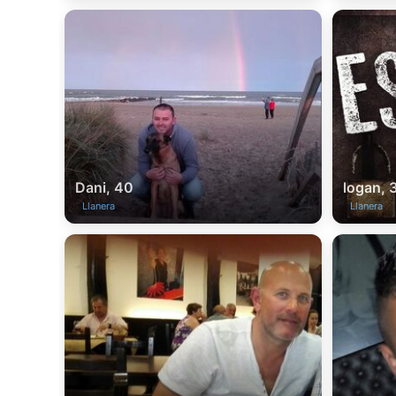
Dani, 40
logan, 
Llanera
Llanera