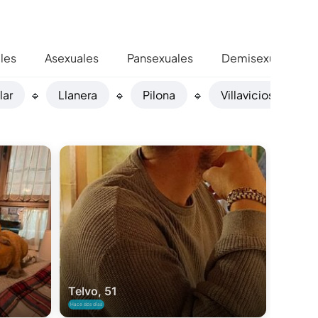
les
Asexuales
Pansexuales
Demisexuales
llar
🔹
Llanera
🔹
Pilona
🔹
Villaviciosa
🔹
Telvo, 51
Hace dos días