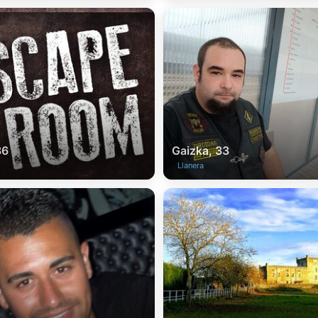
36
Gaizka, 33
Llanera