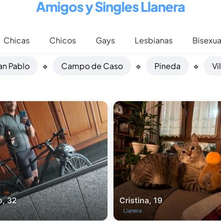
Amigos y Singles Llanera
Chicas
Chicos
Gays
Lesbianas
Bisexua
an Pablo
🔹
Campo de Caso
🔹
Pineda
🔹
Vi
, 32
Cristina, 19
Llanera