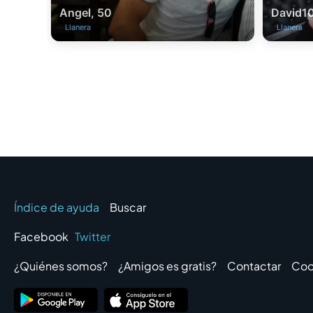
Angel, 50
David1
Llanera
Llanera
Índice de ayuda
Buscar
Facebook
Twitter
¿Quiénes somos?
¿Amigos es gratis?
Contactar
Coo