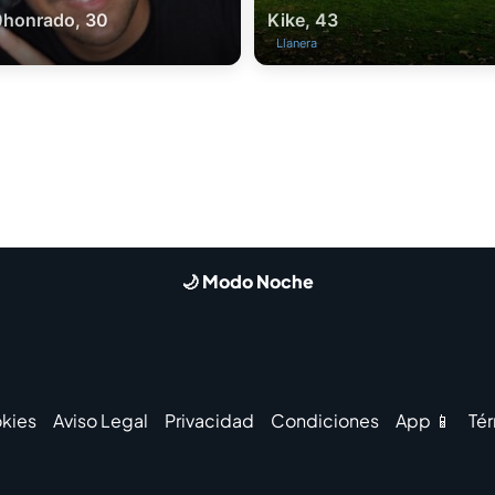
0honrado, 30
Kike, 43
Llanera
🌙 Modo Noche
kies
Aviso Legal
Privacidad
Condiciones
App 📱
Té