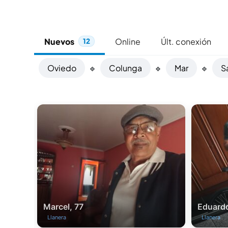
Nuevos
Online
Últ. conexión
12
Oviedo
🔹
Colunga
🔹
Mar
🔹
S
Marcel, 77
Eduardo
Llanera
Llanera