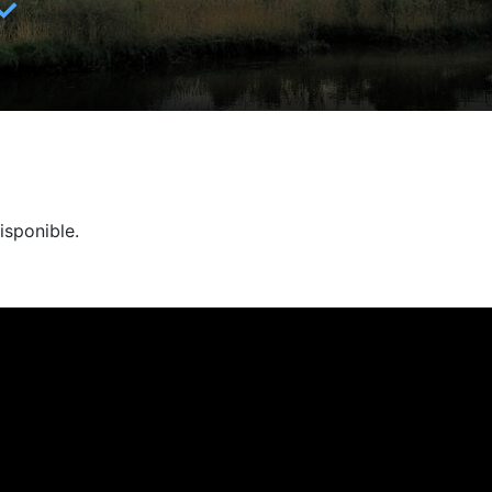
✓
isponible.