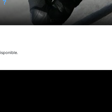
?
isponible.