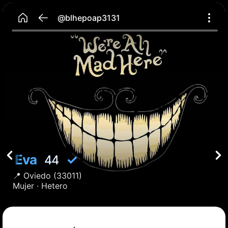
@blhepoap3131
Eva
✓
44
📍
Oviedo
(33011)
Mujer ·
Hetero