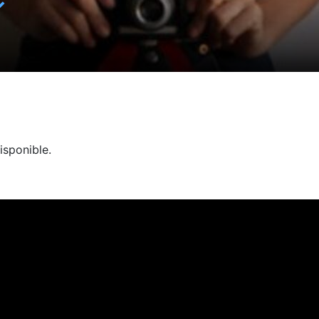
✓
isponible.