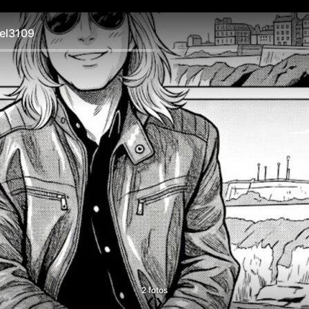
l3109
2 fotos
❮
❯