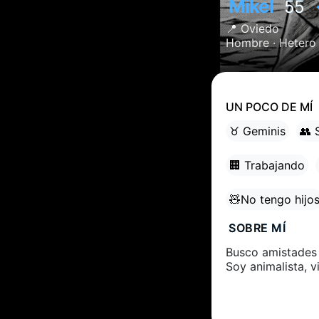
Mikel
55
📍
Oviedo
Hombre ·
Hetero
UN POCO DE MÍ
♉ Geminis
👥 
🏢 Trabajando
🧸No tengo hijo
SOBRE MÍ
Busco amistades p
Soy animalista, vi