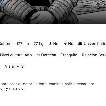
✓
Soltero
177 cm
77 Kg
🚬 No
🍺 No
🎓 Universitari
Nivel cultural Alto
⚖ Derecha
Tranquilo
Relación Seri
s
Viajar 🔸 Si
ara salir a tomar un café, caminar, salir a cenar, etc
vo y dejo vivir.