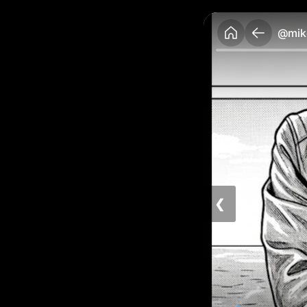
@mike
❮