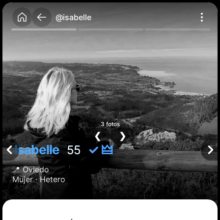
@isabelle
3 fotos
❮
❯
Isabelle
✓ 🜲
55
📍
Oviedo
Mujer ·
Hetero