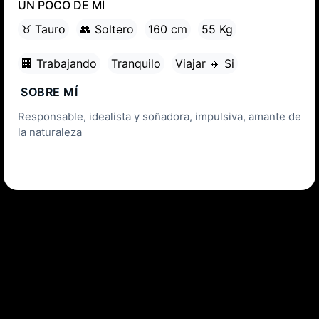
UN POCO DE MÍ
♉ Tauro
👥 Soltero
160 cm
55 Kg
🏢 Trabajando
Tranquilo
Viajar 🔸 Si
SOBRE MÍ
Responsable, idealista y soñadora, impulsiva, amante de
la naturaleza