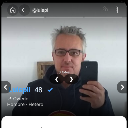
@luispl
3 fotos
❮
❯
Luispll
✓
48
📍
Oviedo
Hombre ·
Hetero