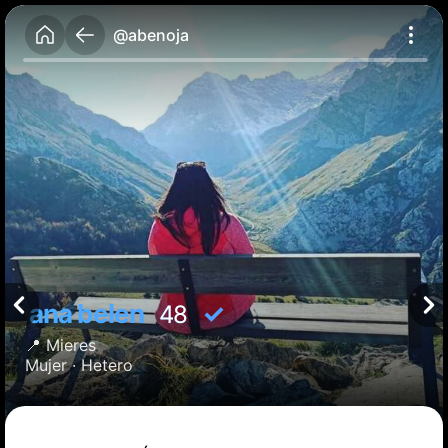
@abenoja
ana belen
✓
48
📍
Mieres
Mujer ·
Hetero