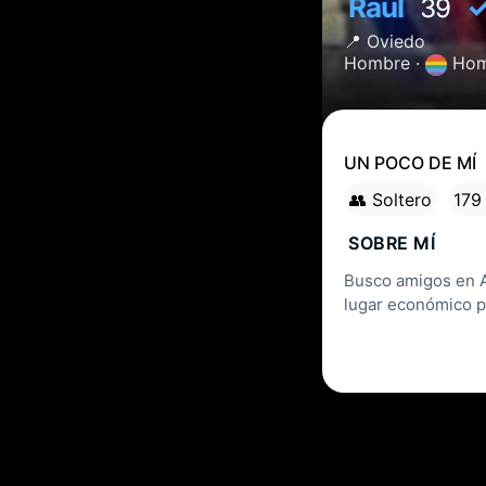
Raul
39
📍
Oviedo
Hombre ·
Hom
UN POCO DE MÍ
👥 Soltero
179
SOBRE MÍ
Busco amigos en As
lugar económico p