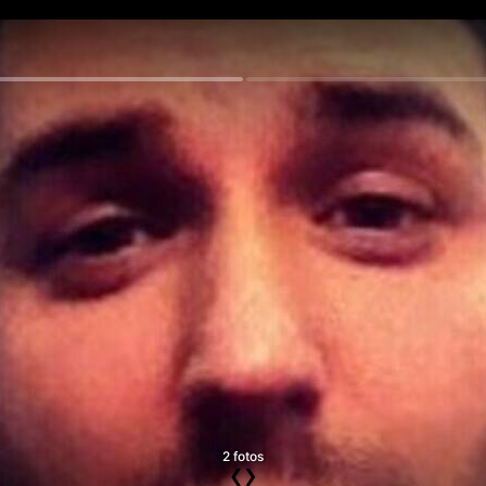
2 fotos
❮
❯