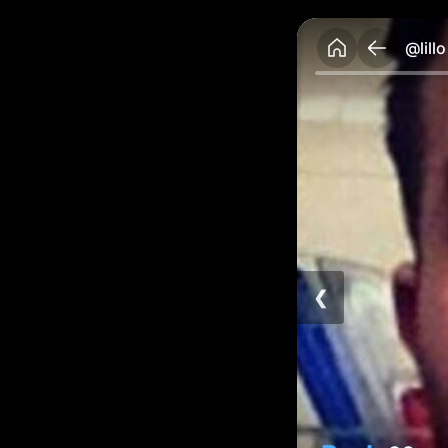
@lillo
❮