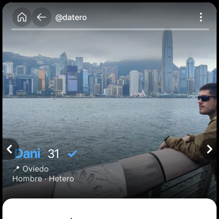
@datero
Dani
✓
31
📍
Oviedo
Hombre ·
Hetero