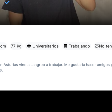
✓
5
 cm
77 Kg
🎓 Universitarios
🏢 Trabajando
🧸No ten
 Asturias vine a Langreo a trabajar. Me gustaría hacer amigos 
qui.