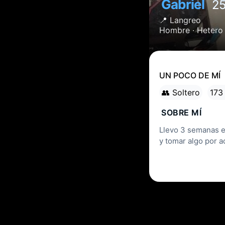
Gabriel
2
📍
Langreo
Hombre ·
Hetero
UN POCO DE MÍ
👥 Soltero
173
SOBRE MÍ
Llevo 3 semanas en
y tomar algo por a