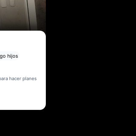
go hijos
para hacer planes