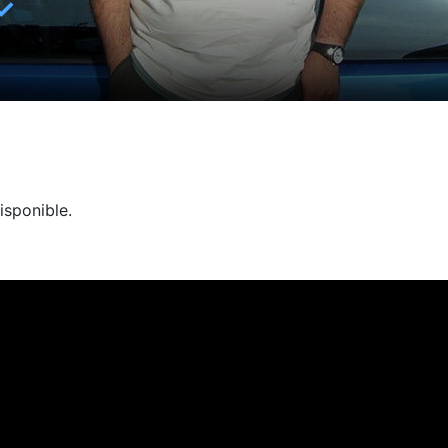
✓
isponible.