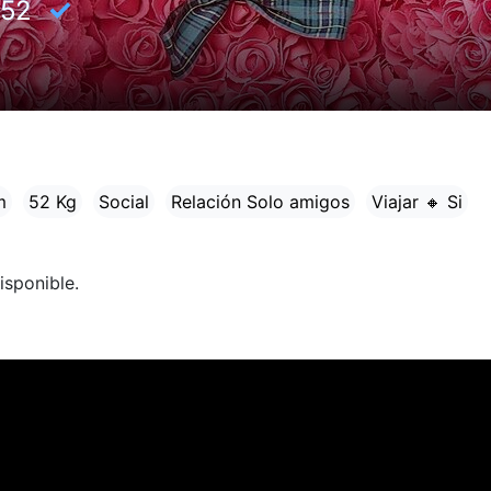
✓
52
m
52 Kg
Social
Relación Solo amigos
Viajar 🔸 Si
isponible.