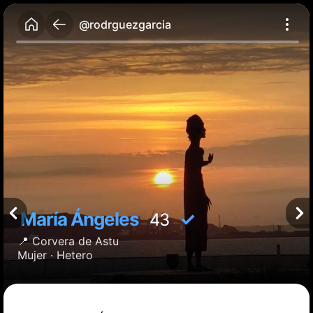
@rodrguezgarcia
María Ángeles
✓
43
📍
Corvera de Astu
Mujer ·
Hetero