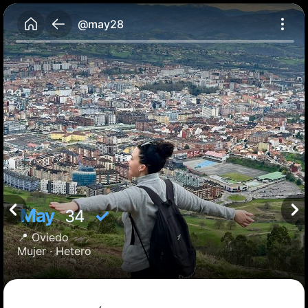
@may28
May
✓
34
📍
Oviedo
Mujer ·
Hetero