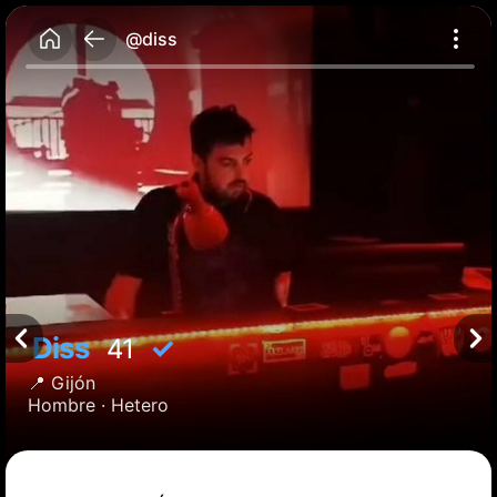
@diss
Diss
✓
41
📍
Gijón
Hombre ·
Hetero