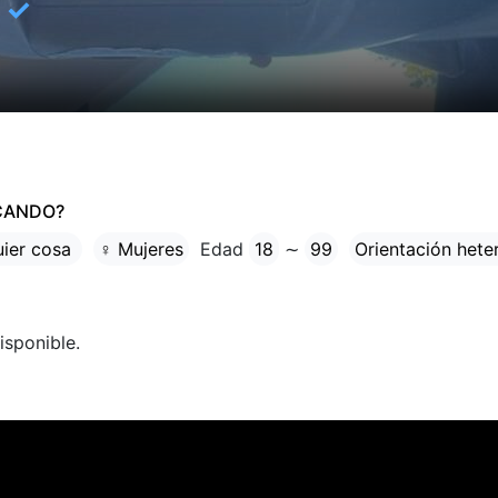
✓
CANDO?
uier cosa
♀ Mujeres
Edad
18
∼
99
Orientación hete
isponible.