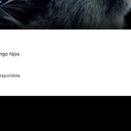
✓
ngo hijos
isponible.