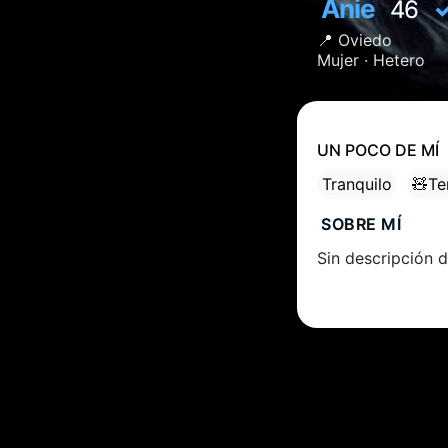
Anie
46
📍
Oviedo
Mujer ·
Hetero
UN POCO DE MÍ
Tranquilo
🧸Te
SOBRE MÍ
Sin descripción d