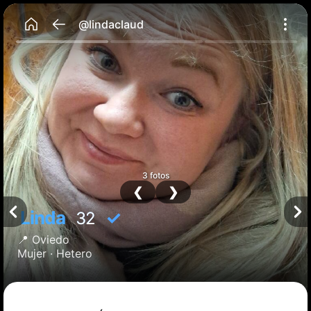
@lindaclaud
3 fotos
❮
❯
Linda
✓
32
📍
Oviedo
Mujer ·
Hetero