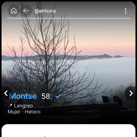
@antuna
Montse
✓
58
📍
Langreo
Mujer ·
Hetero