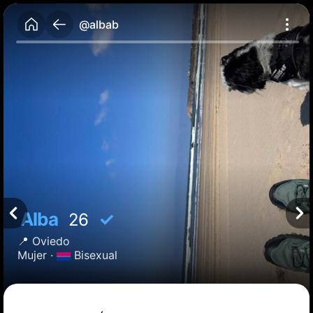
@albab
Alba
✓
26
📍
Oviedo
Mujer ·
Bisexual