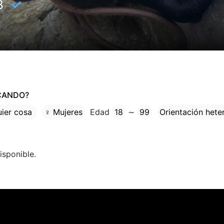
✓
8
CANDO?
uier cosa
♀ Mujeres
Edad
18
∼
99
Orientación hete
isponible.