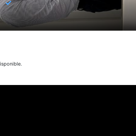
✓
3
isponible.