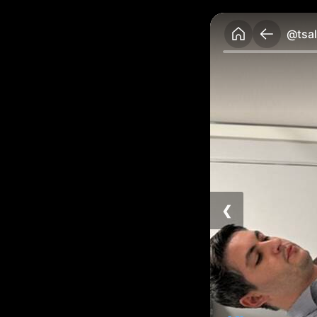
@tsal
❮