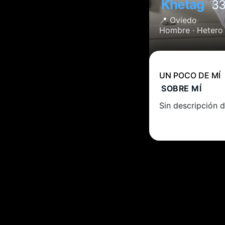
Khetag
3
📍
Oviedo
Hombre ·
Hetero
UN POCO DE MÍ
SOBRE MÍ
Sin descripción d