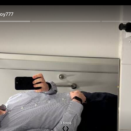
oy777
3 fotos
❮
❯