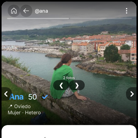
@ana
2 fotos
❮
❯
Ana
✓
50
📍
Oviedo
Mujer ·
Hetero