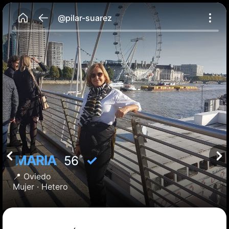
@pilar-suarez
MARIA
✓
56
📍
Oviedo
Mujer ·
Hetero