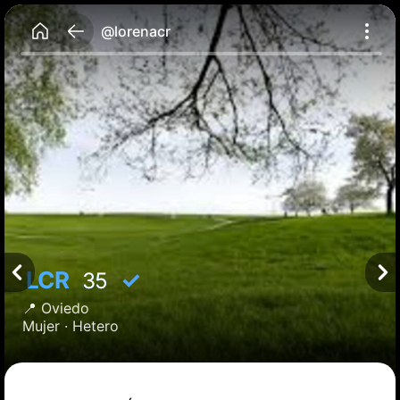
@lorenacr
LCR
✓
35
📍
Oviedo
Mujer ·
Hetero